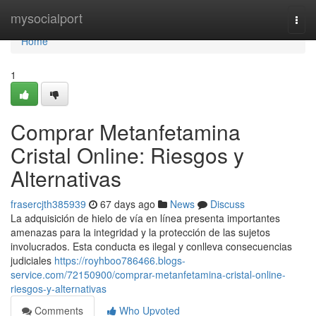
Home
mysocialport
Togg
navi
Home
1
Comprar Metanfetamina
Cristal Online: Riesgos y
Alternativas
frasercjth385939
67 days ago
News
Discuss
La adquisición de hielo de vía en línea presenta importantes
amenazas para la integridad y la protección de las sujetos
involucrados. Esta conducta es ilegal y conlleva consecuencias
judiciales
https://royhboo786466.blogs-
service.com/72150900/comprar-metanfetamina-cristal-online-
riesgos-y-alternativas
Comments
Who Upvoted