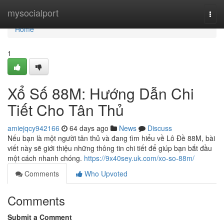
Home
mysocialport
Togg
navi
Home
1
Xổ Số 88M: Hướng Dẫn Chi
Tiết Cho Tân Thủ
amiejqcy942166
64 days ago
News
Discuss
Nếu bạn là một người tân thủ và đang tìm hiểu về Lô Đề 88M, bài
viết này sẽ giới thiệu những thông tin chi tiết để giúp bạn bắt đầu
một cách nhanh chóng.
https://9x40sey.uk.com/xo-so-88m/
Comments
Who Upvoted
Comments
Submit a Comment