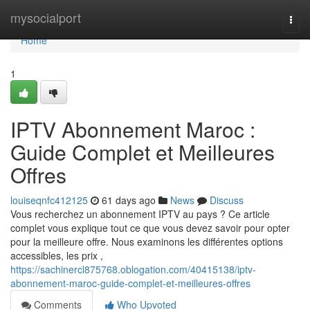
Home
mysocialport
Togg
navi
Home
1
IPTV Abonnement Maroc :
Guide Complet et Meilleures
Offres
louiseqnfc412125
61 days ago
News
Discuss
Vous recherchez un abonnement IPTV au pays ? Ce article
complet vous explique tout ce que vous devez savoir pour opter
pour la meilleure offre. Nous examinons les différentes options
accessibles, les prix ,
https://sachinercl875768.oblogation.com/40415138/iptv-
abonnement-maroc-guide-complet-et-meilleures-offres
Comments
Who Upvoted