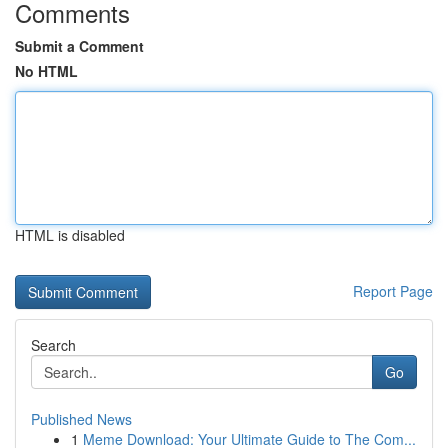
Comments
Submit a Comment
No HTML
HTML is disabled
Report Page
Search
Go
Published News
1
Meme Download: Your Ultimate Guide to The Com...