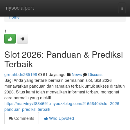
Home
mysocialport
Togg
navi
Home
1
Slot 2026: Panduan & Prediksi
Terbaik
gretahbdn265196
61 days ago
News
Discuss
Bagi Anda yang tertarik bermain permainan slot, Slot 2026
menawarkan panduan dan ramalan terbaik untuk sukses di tahun
2026. Situs kami telah menyajikan informasi terbaru mengenai
cara bermain yang efektif
https://marvinyvll834691.mybuzzblog.com/21656404/slot-2026-
panduan-prediksi-terbaik
Comments
Who Upvoted