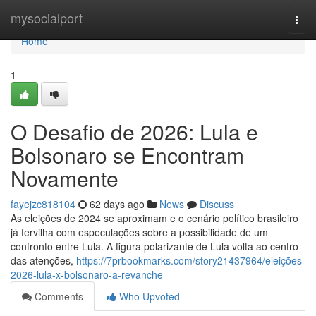
Home
mysocialport
Togg
navi
Home
1
O Desafio de 2026: Lula e
Bolsonaro se Encontram
Novamente
fayejzc818104
62 days ago
News
Discuss
As eleições de 2024 se aproximam e o cenário político brasileiro
já fervilha com especulações sobre a possibilidade de um
confronto entre Lula. A figura polarizante de Lula volta ao centro
das atenções,
https://7prbookmarks.com/story21437964/eleições-
2026-lula-x-bolsonaro-a-revanche
Comments
Who Upvoted