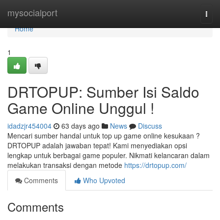
Home
mysocialport
Togg
navi
Home
1
DRTOPUP: Sumber Isi Saldo
Game Online Unggul !
idadzjr454004
63 days ago
News
Discuss
Mencari sumber handal untuk top up game online kesukaan ?
DRTOPUP adalah jawaban tepat! Kami menyediakan opsi
lengkap untuk berbagai game populer. Nikmati kelancaran dalam
melakukan transaksi dengan metode
https://drtopup.com/
Comments
Who Upvoted
Comments