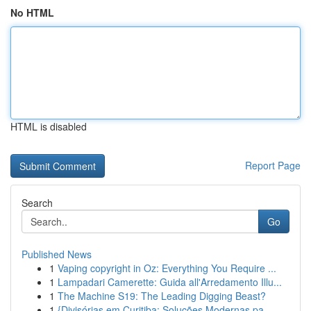
No HTML
HTML is disabled
Report Page
Search
Go
Published News
1
Vaping copyright in Oz: Everything You Require ...
1
Lampadari Camerette: Guida all'Arredamento Illu...
1
The Machine S19: The Leading Digging Beast?
1
{Divisórias em Curitiba: Soluções Modernas pa...