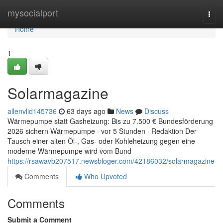
Home
mysocialport
Togg
navi
Home
1
Solarmagazine
allenvlid145736
63 days ago
News
Discuss
Wärmepumpe statt Gasheizung: Bis zu 7.500 € Bundesförderung
2026 sichern Wärmepumpe · vor 5 Stunden · Redaktion Der
Tausch einer alten Öl-, Gas- oder Kohleheizung gegen eine
moderne Wärmepumpe wird vom Bund
https://rsawavb207517.newsbloger.com/42186032/solarmagazine
Comments
Who Upvoted
Comments
Submit a Comment