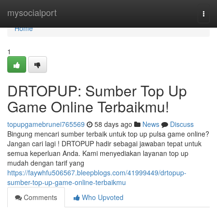
Home
mysocialport
Togg
navi
Home
1
DRTOPUP: Sumber Top Up
Game Online Terbaikmu!
topupgamebrunei765569
58 days ago
News
Discuss
Bingung mencari sumber terbaik untuk top up pulsa game online?
Jangan cari lagi ! DRTOPUP hadir sebagai jawaban tepat untuk
semua keperluan Anda. Kami menyediakan layanan top up
mudah dengan tarif yang
https://faywhfu506567.bleepblogs.com/41999449/drtopup-
sumber-top-up-game-online-terbaikmu
Comments
Who Upvoted