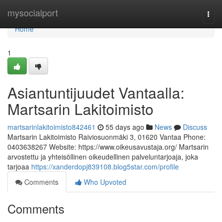
Home
mysocialport
Togg
navi
Home
1
Asiantuntijuudet Vantaalla:
Martsarin Lakitoimisto
martsarinlakitoimisto842461
55 days ago
News
Discuss
Martsarin Lakitoimisto Raiviosuonmäki 3, 01620 Vantaa Phone:
0403638267 Website: https://www.oikeusavustaja.org/ Martsarin
arvostettu ja yhteisöllinen oikeudellinen palveluntarjoaja, joka
tarjoaa
https://xanderdopj839108.blog5star.com/profile
Comments
Who Upvoted
Comments