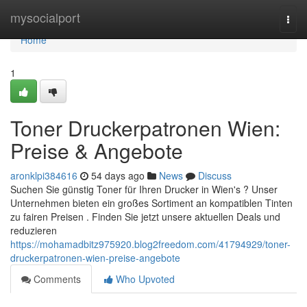
Home
mysocialport
Togg
navi
Home
1
Toner Druckerpatronen Wien:
Preise & Angebote
aronklpi384616
54 days ago
News
Discuss
Suchen Sie günstig Toner für Ihren Drucker in Wien's ? Unser
Unternehmen bieten ein großes Sortiment an kompatiblen Tinten
zu fairen Preisen . Finden Sie jetzt unsere aktuellen Deals und
reduzieren
https://mohamadbitz975920.blog2freedom.com/41794929/toner-
druckerpatronen-wien-preise-angebote
Comments
Who Upvoted