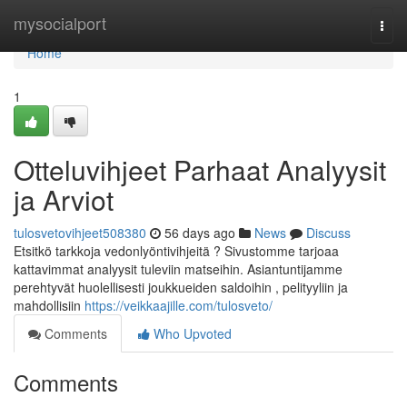
Home
mysocialport
Togg
navi
Home
1
Otteluvihjeet Parhaat Analyysit
ja Arviot
tulosvetovihjeet508380
56 days ago
News
Discuss
Etsitkö tarkkoja vedonlyöntivihjeitä ? Sivustomme tarjoaa
kattavimmat analyysit tuleviin matseihin. Asiantuntijamme
perehtyvät huolellisesti joukkueiden saldoihin , pelityyliin ja
mahdollisiin
https://veikkaajille.com/tulosveto/
Comments
Who Upvoted
Comments