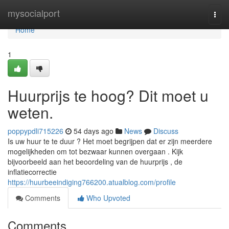
Home
mysocialport
Togg
navi
Home
1
Huurprijs te hoog? Dit moet u
weten.
poppypdli715226
54 days ago
News
Discuss
Is uw huur te te duur ? Het moet begrijpen dat er zijn meerdere
mogelijkheden om tot bezwaar kunnen overgaan . Kijk
bijvoorbeeld aan het beoordeling van de huurprijs , de
inflatiecorrectie
https://huurbeeindiging766200.atualblog.com/profile
Comments
Who Upvoted
Comments