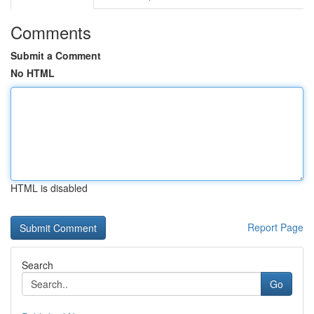
Comments
Submit a Comment
No HTML
HTML is disabled
Report Page
Search
Go