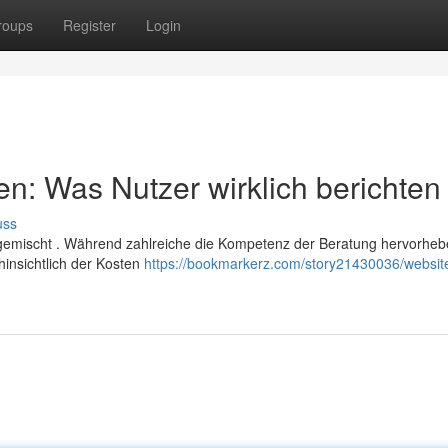
roups
Register
Login
n: Was Nutzer wirklich berichten
uss
 gemischt . Während zahlreiche die Kompetenz der Beratung hervorhe
hinsichtlich der Kosten
https://bookmarkerz.com/story21430036/website