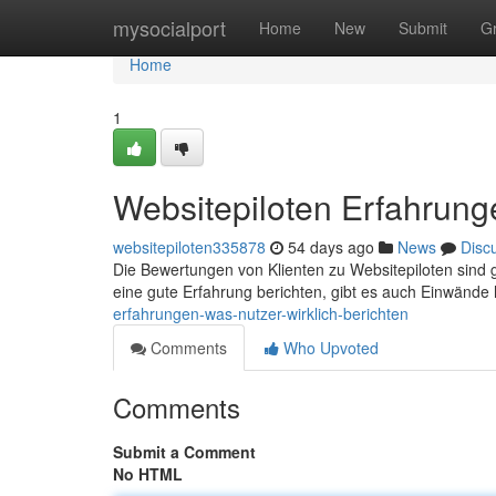
Home
mysocialport
Home
New
Submit
G
Home
1
Websitepiloten Erfahrunge
websitepiloten335878
54 days ago
News
Disc
Die Bewertungen von Klienten zu Websitepiloten sind
eine gute Erfahrung berichten, gibt es auch Einwände 
erfahrungen-was-nutzer-wirklich-berichten
Comments
Who Upvoted
Comments
Submit a Comment
No HTML