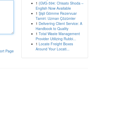
1
{GVG-594: Chisato Shoda –
English Now Available
1
Şişli Gömme Rezervuar
Tamiri: Uzman Çözümler
1
Delivering Client Service: A
Handbook to Quality
1
Total Waste Management
Provider Utilizing Rubbi...
1
Locate Freight Boxes
Around Your Locati...
ort Page