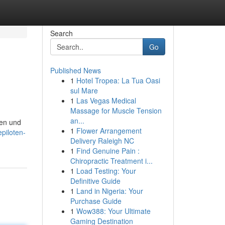
Search
Go
Published News
1
Hotel Tropea: La Tua Oasi
sul Mare
1
Las Vegas Medical
Massage for Muscle Tension
an...
ben und
1
Flower Arrangement
piloten-
Delivery Raleigh NC
1
Find Genuine Pain :
Chiropractic Treatment i...
1
Load Testing: Your
Definitive Guide
1
Land in Nigeria: Your
Purchase Guide
1
Wow388: Your Ultimate
Gaming Destination