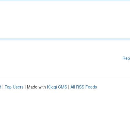
Rep
d
|
Top Users
| Made with
Kliqqi CMS
|
All RSS Feeds