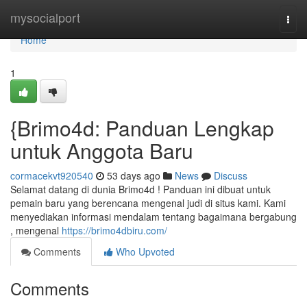
Home
mysocialport
Togg
navi
Home
1
{Brimo4d: Panduan Lengkap
untuk Anggota Baru
cormacekvt920540
53 days ago
News
Discuss
Selamat datang di dunia Brimo4d ! Panduan ini dibuat untuk
pemain baru yang berencana mengenal judi di situs kami. Kami
menyediakan informasi mendalam tentang bagaimana bergabung
, mengenal
https://brimo4dbiru.com/
Comments
Who Upvoted
Comments