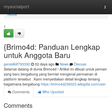
Home
mysocialport
Togg
navi
Home
1
{Brimo4d: Panduan Lengkap
untuk Anggota Baru
geraldklif793392
52 days ago
News
Discuss
Selamat datang di dunia Brimo4d ! Artikel ini dibuat untuk pemain
yang baru bergabung yang berniat mengenal permainan di
platform tersebut . Kami menyediakan detail lengkap tentang
bagaimana bergabung
https://brimo4d236023.wikigdia.com/user
Comments
Who Upvoted
Comments