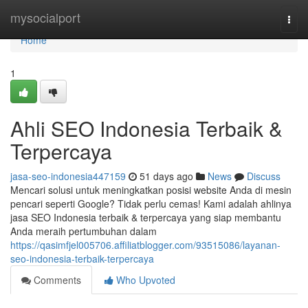
Home
mysocialport
Togg
navi
Home
1
Ahli SEO Indonesia Terbaik &
Terpercaya
jasa-seo-indonesia447159
51 days ago
News
Discuss
Mencari solusi untuk meningkatkan posisi website Anda di mesin
pencari seperti Google? Tidak perlu cemas! Kami adalah ahlinya
jasa SEO Indonesia terbaik & terpercaya yang siap membantu
Anda meraih pertumbuhan dalam
https://qasimfjel005706.affiliatblogger.com/93515086/layanan-
seo-indonesia-terbaik-terpercaya
Comments
Who Upvoted