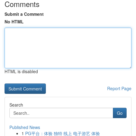
Comments
Submit a Comment
No HTML
HTML is disabled
Report Page
Search
Go
Published News
1
PG平台：体验 独特 线上 电子游艺 体验