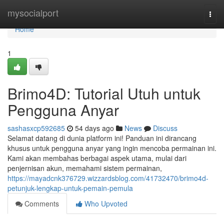
Home
mysocialport
Togg
navi
Home
1
Brimo4D: Tutorial Utuh untuk
Pengguna Anyar
sashasxcp592685
54 days ago
News
Discuss
Selamat datang di dunia platform ini! Panduan ini dirancang
khusus untuk pengguna anyar yang ingin mencoba permainan ini.
Kami akan membahas berbagai aspek utama, mulai dari
penjernisan akun, memahami sistem permainan,
https://mayadcnk376729.wizzardsblog.com/41732470/brimo4d-
petunjuk-lengkap-untuk-pemain-pemula
Comments
Who Upvoted