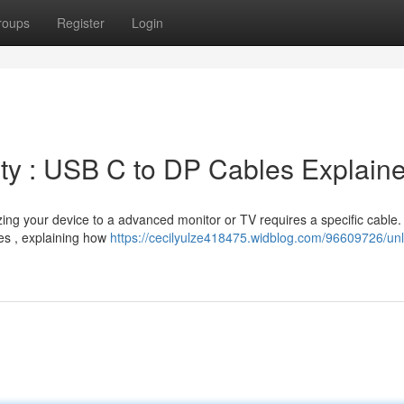
roups
Register
Login
ity : USB C to DP Cables Explain
izing your device to a advanced monitor or TV requires a specific cable.
les , explaining how
https://cecilyulze418475.widblog.com/96609726/unl