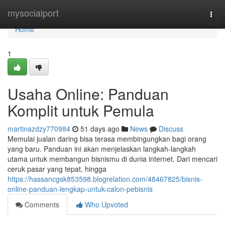
Home
mysocialport
Togg
navi
Home
1
Usaha Online: Panduan
Komplit untuk Pemula
martinazdzy770984
51 days ago
News
Discuss
Memulai jualan daring bisa terasa membingungkan bagi orang
yang baru. Panduan ini akan menjelaskan langkah-langkah
utama untuk membangun bisnismu di dunia internet. Dari mencari
ceruk pasar yang tepat, hingga
https://hassancgsk853598.blogrelation.com/48467825/bisnis-
online-panduan-lengkap-untuk-calon-pebisnis
Comments
Who Upvoted