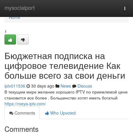
Home
mysocialport
Togg
navi
Home
1
Бюджетная подписка на
цифровое телевидение Как
больше всего за свои деньги
iptv011536
30 days ago
News
Discuss
В текущем мире желание хорошего IPTV по приемлемой цене
становится все более . Большинство хотят иметь богатый
https://roeya-iptv.com/
Comments
Who Upvoted
Comments