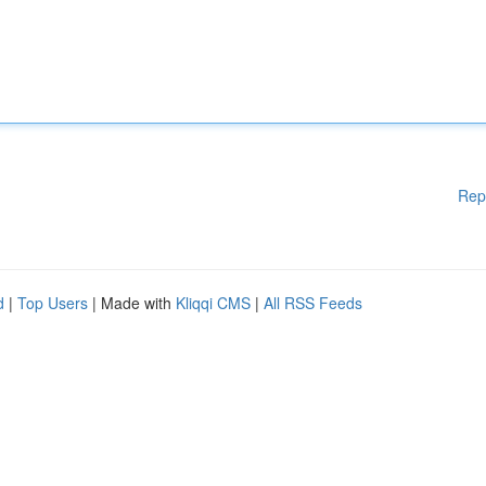
Rep
d
|
Top Users
| Made with
Kliqqi CMS
|
All RSS Feeds