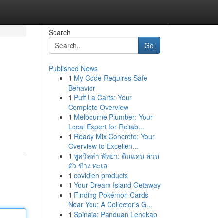
Search
Go
Published News
1
My Code Requires Safe
Behavior
1
Puff La Carts: Your
Complete Overview
1
Melbourne Plumber: Your
Local Expert for Reliab...
1
Ready Mix Concrete: Your
Overview to Excellen...
1
พูลวิลล่า พัทยา: ดินแดน ส่วน
ตัว ข้าง ทะเล
1
covidien products
1
Your Dream Island Getaway
1
Finding Pokémon Cards
Near You: A Collector's G...
1
Spinaja: Panduan Lengkap