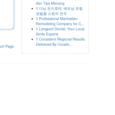
dan Tips Menang
1
다낭 돈키호테: 베트남 로컬
생필품 쇼핑의 천국
1
Professional Manhattan
Remodeling Company for C...
1
Langport Dental: Your Local
Smile Experts
1
Consistent Regional Results
Delivered By Croydo...
ort Page